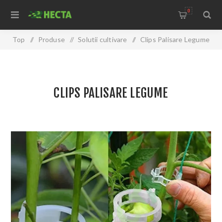
0
Top
/
Produse
/
Solutii cultivare
/
Clips Palisare Legume
CLIPS PALISARE LEGUME