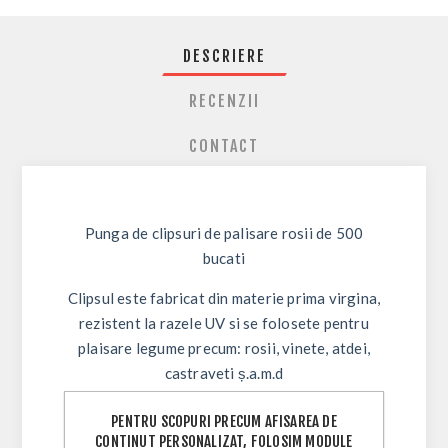
DESCRIERE
RECENZII
CONTACT
Punga de clipsuri de palisare rosii de 500
bucati
Clipsul este fabricat din materie prima virgina,
rezistent la razele UV si se folosete pentru
plaisare legume precum: rosii, vinete, atdei,
castraveti ș.a.m.d
Este prevazut cu o zona speciala de prindere a
PENTRU SCOPURI PRECUM AFISAREA DE
atei de palisat si nu aluneca de-a lungul atei.
CONTINUT PERSONALIZAT, FOLOSIM MODULE