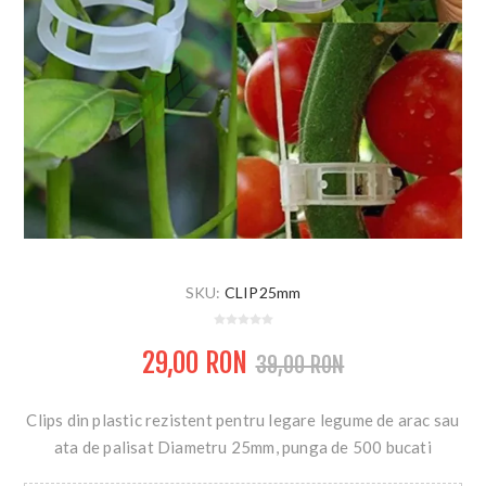
SKU:
CLIP25mm
29,00 RON
39,00 RON
Clips din plastic rezistent pentru legare legume de arac sau
ata de palisat Diametru 25mm, punga de 500 bucati