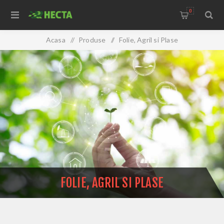
0
Acasa
/
Produse
/
Folie, Agril si Plase
FOLIE, AGRIL SI PLASE