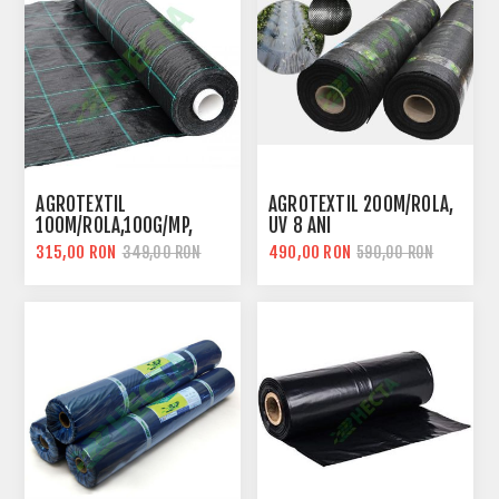
AGROTEXTIL
AGROTEXTIL 200M/ROLA,
100M/ROLA,100G/MP,
UV 8 ANI
CAROTAT
315,00 RON
490,00 RON
349,00 RON
590,00 RON