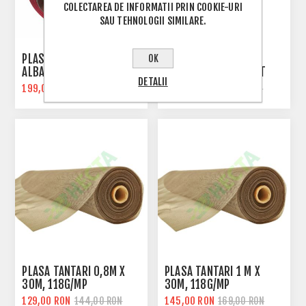
COLECTAREA DE INFORMATII PRIN COOKIE-URI
SAU TEHNOLOGII SIMILARE.
PLASA ANTI-INSECTE
PLASA ANTI-INSECTE
OK
ALBA , 1M /50M
ALBA , MONOFILAMENT
DETALII
199,00 RON
228,00 RON
299,00 RON
PLASA TANTARI 0,8M X
PLASA TANTARI 1 M X
30M, 118G/MP
30M, 118G/MP
129,00 RON
145,00 RON
144,00 RON
169,00 RON