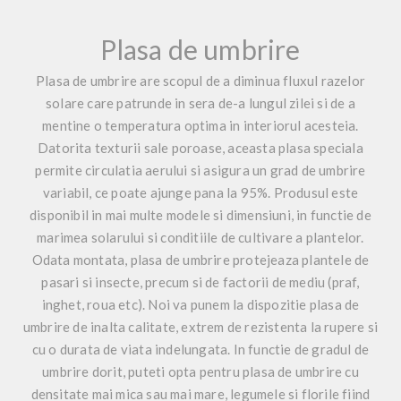
Plasa de umbrire
Plasa de umbrire
are scopul de a diminua fluxul razelor
solare care patrunde in sera de-a lungul zilei si de a
mentine o temperatura optima in interiorul acesteia.
Datorita texturii sale poroase, aceasta plasa speciala
permite circulatia aerului si asigura un
grad de umbrire
variabil, ce poate ajunge pana la 95%
. Produsul este
disponibil in mai multe modele si dimensiuni, in functie de
marimea solarului si conditiile de cultivare a plantelor.
Odata montata, plasa de umbrire protejeaza plantele de
pasari si insecte, precum si de factorii de mediu (
praf,
inghet, roua
etc). Noi va punem la dispozitie plasa de
umbrire de inalta calitate, extrem de rezistenta la rupere si
cu o durata de viata indelungata. In functie de gradul de
umbrire dorit, puteti opta pentru
plasa de umbrire cu
densitate mai mica sau mai mare
, legumele si florile fiind