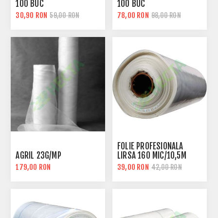
100 BUC
100 BUC
30,90 RON
78,00 RON
59,00 RON
98,00 RON
FOLIE PROFESIONALA
AGRIL 23G/MP
LIRSA 160 MIC/10,5M
LATIME
179,00 RON
39,00 RON
42,00 RON