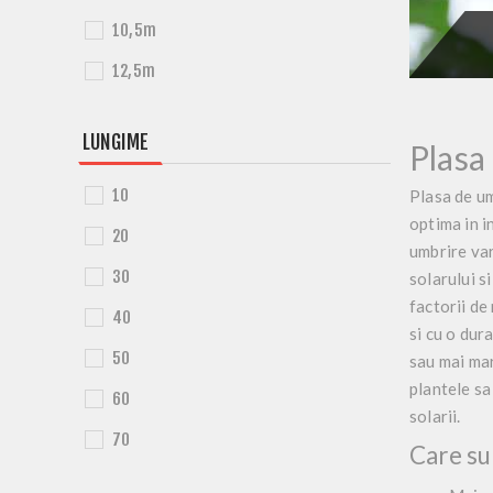
10,5m
12,5m
LUNGIME
Plasa
10
Plasa de u
optima in i
20
umbrire var
30
solarului s
factorii de
40
si cu o dur
50
sau mai ma
plantele sa
60
solarii.
70
Care su