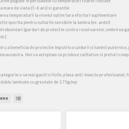
utine pagube in perioadele cu temperaturi foarte ridicate
a mare de viata (5-6 ani) si garantie
area temperaturii la nivelul optim fara eforturi suplimentare
tie sporita pentru culturile sensibile la lumina (ex. ardei)
ntrebuintari (garduri de protectie contra rozatoarelor, umbrirea gaz
nic)
tru a beneficia de protectie impotriva caldurii si luminii puternice,
neavoastra. Noi va asteptam cu produse calitative si preturi comp
categorie o sa mai gasiti si folie, plasa anti-insecte profesioanal, 
, dublu laminate cu greutate de 175g/mp