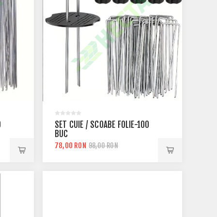
0
SET CUIE / SCOABE FOLIE-100
BUC
78,00 RON
98,00 RON