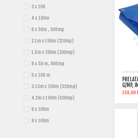
3 x 100
4 x 100m
6 x 50m , 300mp
2.1m x 100m (210mp)
1.5m x 200m (300mp)
8 x 50 m, 400mp
5 x 100 m
PRELAT
G/MP, 
3.15m x 100m (330mp)
159,00 
4.2m x 100m (420mp)
6 x 100m
8 x 100m