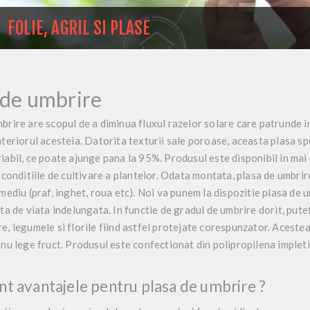
FOLIE, AGRIL SI PLASE
 de umbrire
mbrire
are scopul de a diminua fluxul razelor solare care patrunde i
nteriorul acesteia. Datorita texturii sale poroase, aceasta plasa sp
iabil, ce poate ajunge pana la 95%
. Produsul este disponibil in ma
i conditiile de cultivare a plantelor. Odata montata, plasa de umbrir
 mediu (
praf, inghet, roua
etc). Noi va punem la dispozitie plasa de u
ata de viata indelungata. In functie de gradul de umbrire dorit, put
re
, legumele si florile fiind astfel protejate corespunzator. Acestea
 nu lege fruct. Produsul este confectionat din polipropilena impleti
nt avantajele pentru plasa de umbrire ?