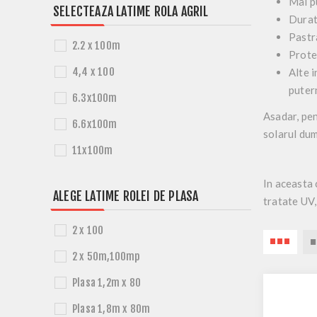
Mai p
SELECTEAZA LATIME ROLA AGRIL
Durat
Pastr
2.2 x 100m
Protec
4,4 x 100
Alte i
puter
6.3x100m
Asadar, pen
6.6x100m
solarul dum
11x100m
In aceasta 
ALEGE LATIME ROLEI DE PLASA
tratate UV
2 x 100
2 x 50m,100mp
Plasa 1,2m x 80
Plasa 1,8m x 80m