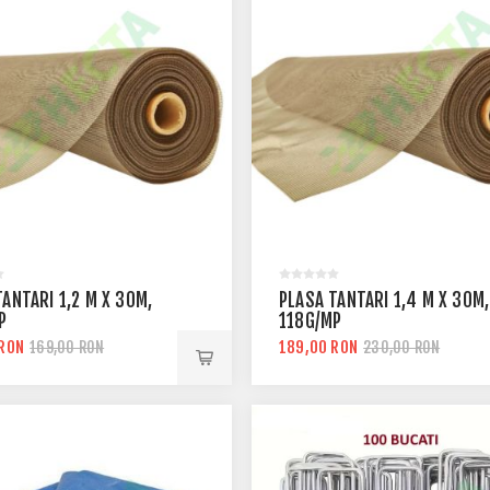
TANTARI 1,2 M X 30M,
PLASA TANTARI 1,4 M X 30M,
P
118G/MP
 RON
189,00 RON
169,00 RON
230,00 RON