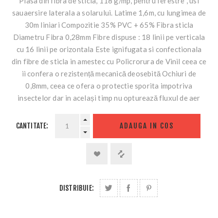
Plasa din fibra de sticla, 118 g/mp, pentru ferestre , usi
sauaersire laterala a solarului. Latime 1,6m, cu lungimea de
30m liniari Compozitie 35% PVC + 65% Fibra sticla
Diametru Fibra 0,28mm Fibre dispuse : 18 linii pe verticala
cu 16 linii pe orizontala Este ignifugata si confectionala
din fibre de sticla in amestec cu Policrorura de Vinil ceea ce
ii confera o rezistență mecanică deosebită Ochiuri de
0,8mm, ceea ce ofera o protectie sporita impotriva
insectelor dar in același timp nu opturează fluxul de aer
CANTITATE:
ADAUGA IN COS
DISTRIBUIE: