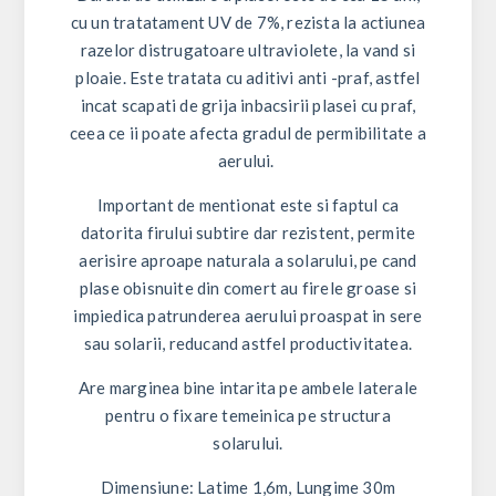
cu un tratatament UV de 7%, rezista la actiunea
razelor distrugatoare ultraviolete, la vand si
ploaie. Este tratata cu aditivi anti -praf, astfel
incat scapati de grija inbacsirii plasei cu praf,
ceea ce ii poate afecta gradul de permibilitate a
aerului.
Important de mentionat este si faptul ca
datorita firului subtire dar rezistent, permite
aerisire aproape naturala a solarului, pe cand
plase obisnuite din comert au firele groase si
impiedica patrunderea aerului proaspat in sere
sau solarii, reducand astfel productivitatea.
Are marginea bine intarita pe ambele laterale
pentru o fixare temeinica pe structura
solarului.
Dimensiune:
Latime 1,6m, Lungime 30m