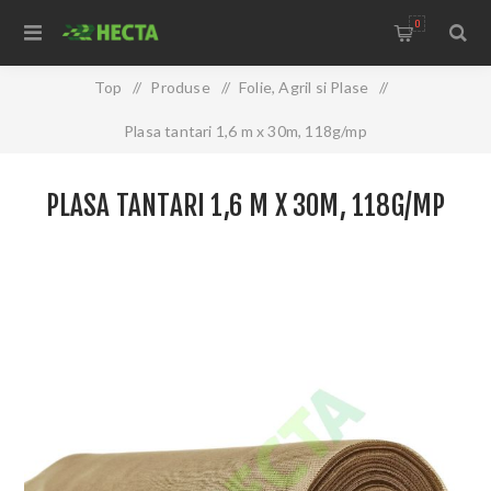
0
Top
/
Produse
/
Folie, Agril si Plase
/
Plasa tantari 1,6 m x 30m, 118g/mp
PLASA TANTARI 1,6 M X 30M, 118G/MP