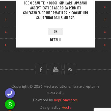
COOKIE SAU TEHNOLOGII SIMILARE. APASAND
CUM NE GASESTI
ACCEPT, ESTI DE ACORD SA PERMITI
COLECTAREA DE INFORMATII PRIN COOKIE-URI
SAU TEHNOLOGII SIMILARE.
INFORMATII
OK
CONTUL MEU
DETALII
NEWSLETTER
Copyright © 2026 Hecta solutions. Toate drepturile
rezervate.
Powered by
nopCommerce
Designed by
Hecta