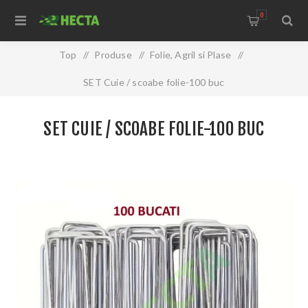
0
Top
/
Produse
/
Folie, Agril si Plase
/
SET Cuie / scoabe folie-100 buc
SET CUIE / SCOABE FOLIE-100 BUC