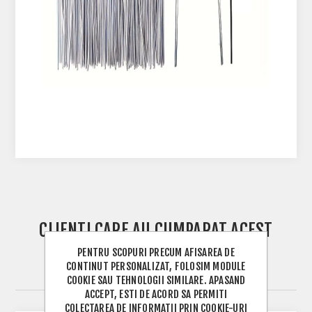
CLIENTI CARE AU CUMPARAT ACEST
PRODUS AU MAI CUMPARAT SI
PENTRU SCOPURI PRECUM AFISAREA DE
CONTINUT PERSONALIZAT, FOLOSIM MODULE
URMATOARELE PRODUSE
COOKIE SAU TEHNOLOGII SIMILARE. APASAND
ACCEPT, ESTI DE ACORD SA PERMITI
COLECTAREA DE INFORMATII PRIN COOKIE-URI