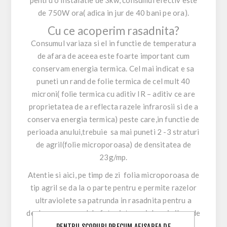
de 750W ora( adica in jur de 40 bani pe ora).
Cu ce acoperim rasadnita?
Consumul variaza si el in functie de temperatura
de afara de aceea este foarte important cum
conservam energia termica. Cel mai indicat e sa
puneti un rand de folie termica de cel mult 40
microni( folie termica cu aditiv IR – aditiv ce are
proprietatea de a reflecta razele infrarosii si de a
conserva energia termica) peste care,in functie de
perioada anului,trebuie sa mai puneti 2 -3 straturi
de agril(folie microporoasa) de densitatea de
23g/mp.
Atentie si aici, pe timp de zi folia microporoasa de
tip agril se da la o parte pentru e permite razelor
ultraviolete sa patrunda in rasadnita pentru a
declansa procesul de fotosinteza si de asimilare de
azot pentru ca plantele sa creasca uniform si
PENTRU SCOPURI PRECUM AFISAREA DE