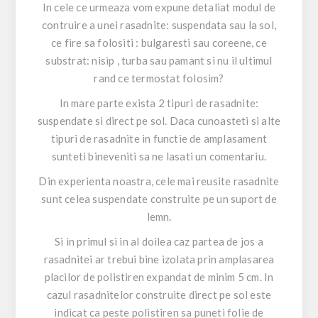
In cele ce urmeaza vom expune detaliat modul de
contruire a unei rasadnite: suspendata sau la sol,
ce fire sa folositi : bulgaresti sau coreene, ce
substrat: nisip , turba sau pamant si nu il ultimul
rand ce termostat folosim?
In mare parte exista 2 tipuri de rasadnite:
suspendate si direct pe sol. Daca cunoasteti si alte
tipuri de rasadnite in functie de amplasament
sunteti bineveniti sa ne lasati un comentariu.
Din experienta noastra, cele mai reusite rasadnite
sunt celea suspendate construite pe un suport de
lemn.
Si in primul si in al doilea caz partea de jos a
rasadnitei ar trebui bine izolata prin amplasarea
placilor de polistiren expandat de minim 5 cm. In
cazul rasadnitelor construite direct pe sol este
indicat ca peste polistiren sa puneti folie de