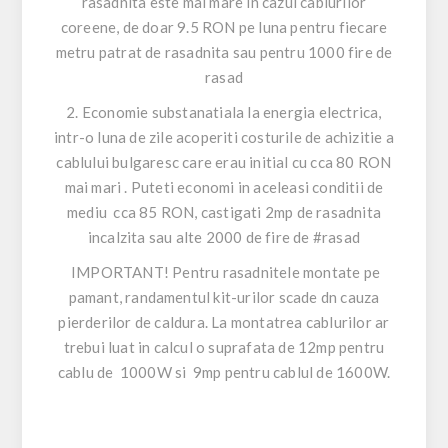
rasadnita este mai mare in cazul cablurilor
coreene, de doar 9.5 RON pe luna pentru fiecare
metru patrat de rasadnita sau pentru 1000 fire de
rasad
2. Economie substanatiala la energia electrica,
intr-o luna de zile acoperiti costurile de achizitie a
cablului bulgaresc care erau initial cu cca 80 RON
mai mari . Puteti economi in aceleasi conditii de
mediu cca 85 RON, castigati 2mp de rasadnita
incalzita sau alte 2000 de fire de #rasad
IMPORTANT! Pentru rasadnitele montate pe
pamant, randamentul kit-urilor scade dn cauza
pierderilor de caldura. La montatrea cablurilor ar
trebui luat in calcul o suprafata de 12mp pentru
cablu de 1000W si 9mp pentru cablul de 1600W.