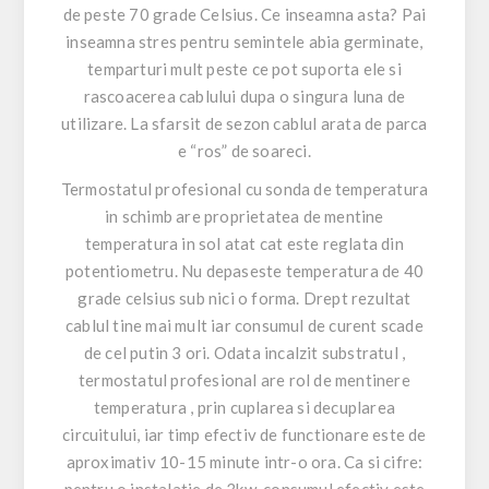
de peste 70 grade Celsius. Ce inseamna asta? Pai
inseamna stres pentru semintele abia germinate,
temparturi mult peste ce pot suporta ele si
rascoacerea cablului dupa o singura luna de
utilizare. La sfarsit de sezon cablul arata de parca
e “ros” de soareci.
Termostatul profesional cu sonda de temperatura
in schimb are proprietatea de mentine
temperatura in sol atat cat este reglata din
potentiometru. Nu depaseste temperatura de 40
grade celsius sub nici o forma. Drept rezultat
cablul tine mai mult iar consumul de curent scade
de cel putin 3 ori. Odata incalzit substratul ,
termostatul profesional are rol de mentinere
temperatura , prin cuplarea si decuplarea
circuitului, iar timp efectiv de functionare este de
aproximativ 10-15 minute intr-o ora. Ca si cifre:
pentru o instalatie de 3kw, consumul efectiv este