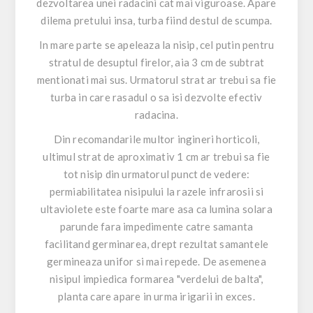
dezvoltarea unei radacini cat mai viguroase. Apare
dilema pretului insa, turba fiind destul de scumpa.
In mare parte se apeleaza la nisip, cel putin pentru
stratul de desuptul firelor, aia 3 cm de subtrat
mentionati mai sus. Urmatorul strat ar trebui sa fie
turba in care rasadul o sa isi dezvolte efectiv
radacina.
Din recomandarile multor ingineri horticoli,
ultimul strat de aproximativ 1 cm ar trebui sa fie
tot nisip din urmatorul punct de vedere:
permiabilitatea nisipului la razele infrarosii si
ultaviolete este foarte mare asa ca lumina solara
parunde fara impedimente catre samanta
facilitand germinarea, drept rezultat samantele
germineaza unifor si mai repede. De asemenea
nisipul impiedica formarea "verdelui de balta",
planta care apare in urma irigarii in exces.