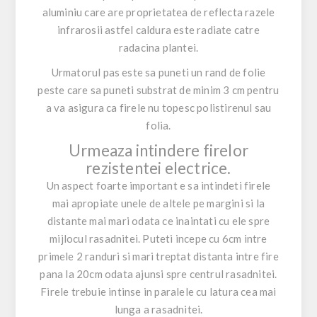
aluminiu care are proprietatea de reflecta razele
infrarosii astfel caldura este radiate catre
radacina plantei.
Urmatorul pas este sa puneti un rand de folie
peste care sa puneti substrat de minim 3 cm pentru
a va asigura ca firele nu topesc polistirenul sau
folia.
Urmeaza intindere firelor
rezistentei electrice.
Un aspect foarte important e sa intindeti firele
mai apropiate unele de altele pe margini si la
distante mai mari odata ce inaintati cu ele spre
mijlocul rasadnitei. Puteti incepe cu 6cm intre
primele 2 randuri si mari treptat distanta intre fire
pana la 20cm odata ajunsi spre centrul rasadnitei.
Firele trebuie intinse in paralele cu latura cea mai
lunga a rasadnitei.