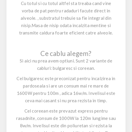
Cu totul si cu totul altfel sta treaba cand vine
vorba de pat pentru radaduri facute direct in
alveole. , substratul trebuie sa fie integral din
nisip.Masa de nisip odata incalzita mentine si
transmite caldura foarte eficient catre alveole.
Ce cablu alegem?
Si aici nu prea avem optiuni. Sunt 2 variante de
cabluri: bulgaresc si coreean.
Cel bulgaresc este preconizat pentru incalzirea in
pardoseala si are un consum mai re mare de
1600W pentru 100m , adica 16w/m. Invelisul este
ceva mai casant si nu prea rezista in timp.
Cel coreean este prevazut express pentru
rasadnite, consum de 1000W la 120m lungime sau
8w/m. Invelisul este din poliuretan si rezista la