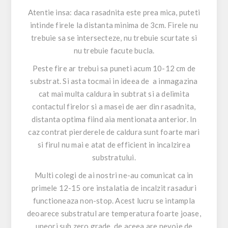
Atentie insa: daca rasadnita este prea mica, puteti
intinde firele la distanta minima de 3cm. Firele nu
trebuie sa se intersecteze, nu trebuie scurtate si
nu trebuie facute bucla.
Peste fire ar trebui sa puneti acum 10-12 cm de
substrat. Si asta tocmai in ideea de a inmagazina
cat mai multa caldura in subtrat si a delimita
contactul firelor si a masei de aer din rasadnita,
distanta optima fiind aia mentionata anterior. In
caz contrat pierderele de caldura sunt foarte mari
si firul nu mai e atat de efficient in incalzirea
substratului.
Multi colegi de ai nostri ne-au comunicat ca in
primele 12-15 ore instalatia de incalzit rasaduri
functioneaza non-stop. Acest lucru se intampla
deoarece substratul are temperatura foarte joase,
uneori sub zero grade, de aceea are nevoie de