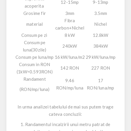
12-15mp
9-13mp
acoperita
Grosime fir
3mm
3.5mm
Fibra
material
Nichel
carbon+Nichel
Consum pe zi
8 kW
12.8kW
Consum pe
240kW
384kW
luna(30zile)
Consum pe luna/mp
16 kW/luna/m2
29 kW/luna/mp
Consum in RON
142 RON
227 RON
(1kW=0.593RON)
Randament
9.46
17
RON/mp/luna
RON/luna/mp
(RON/mp/luna)
In urma analizei tabelului de mai sus putem trage
cateva concluzii:
1. Randamentul incalzirii unui metru patrat de