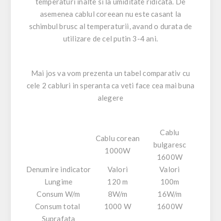
temperaturi inalte si la umiditate ridicata. De
asemenea cablul coreean nu este casant la
schimbul brusc al temperaturii, avand o durata de
utilizare de cel putin 3-4 ani.
Mai jos va vom prezenta un tabel comparativ cu
cele 2 cabluri in speranta ca veti face cea mai buna
alegere
Cablu
Cablu corean
bulgaresc
1000W
1600W
Denumire indicator
Valori
Valori
Lungime
120 m
100m
Consum W/m
8W/m
16W/m
Consum total
1000 W
1600W
Suprafata