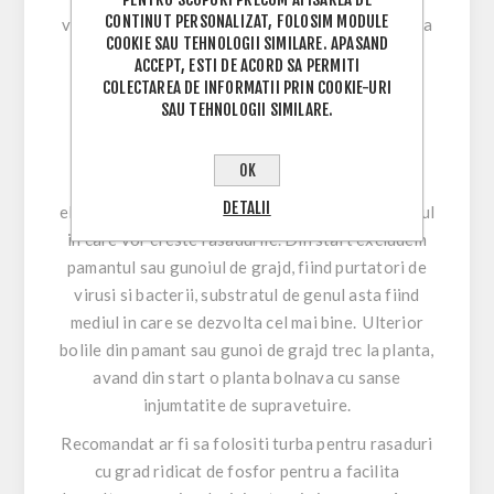
CONTINUT PERSONALIZAT, FOLOSIM MODULE
viguroase cu sanse foarte mari de supravetuire la
COOKIE SAU TEHNOLOGII SIMILARE. APASAND
repicare.
ACCEPT, ESTI DE ACORD SA PERMITI
COLECTAREA DE INFORMATII PRIN COOKIE-URI
SAU TEHNOLOGII SIMILARE.
Substratul pentru pat cald este
important si el
OK
Cand vine vorba de rasadnita cu rezistenta
DETALII
electrica , foarte important e sa alegem substratul
in care vor creste rasadurile. Din start excludem
pamantul sau gunoiul de grajd, fiind purtatori de
virusi si bacterii, substratul de genul asta fiind
mediul in care se dezvolta cel mai bine. Ulterior
bolile din pamant sau gunoi de grajd trec la planta,
avand din start o planta bolnava cu sanse
injumtatite de supravetuire.
Recomandat ar fi sa folositi turba pentru rasaduri
cu grad ridicat de fosfor pentru a facilita