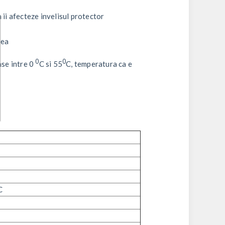
 ii afecteze invelisul protector
area
0
0
nse intre 0
C si 55
C, temperatura ca e
C