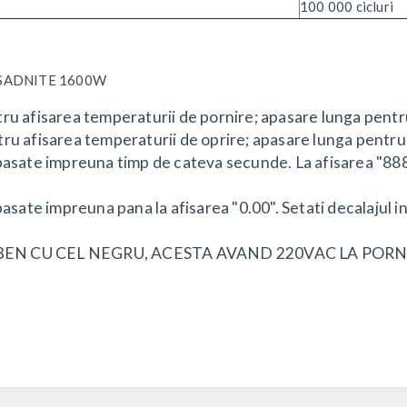
100 000 cicluri
RASADNITE 1600W
u afisarea temperaturii de pornire; apasare lunga pentru
ru afisarea temperaturii de oprire; apasare lunga pentru
pasate impreuna timp de cateva secunde. La afisarea "888
asate impreuna pana la afisarea "0.00". Setati decalajul i
BEN CU CEL NEGRU, ACESTA AVAND 220VAC LA PORN