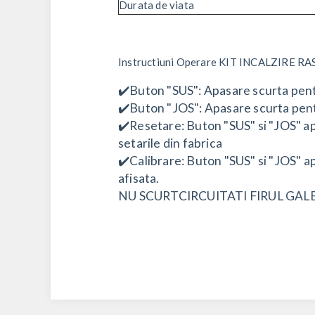
Durata de viata
Instructiuni Operare KIT INCALZIRE 
✔️Buton "SUS": Apasare scurta pentr
✔️Buton "JOS": Apasare scurta pent
✔️Resetare: Buton "SUS" si "JOS" a
setarile din fabrica
✔️Calibrare: Buton "SUS" si "JOS" ap
afisata.
NU SCURTCIRCUITATI FIRUL GAL