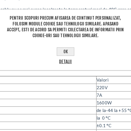
 cablu nu se mai supra incalzeste la temperaturi mari de 40C care sa
PENTRU SCOPURI PRECUM AFISAREA DE CONTINUT PERSONALIZAT,
FOLOSIM MODULE COOKIE SAU TEHNOLOGII SIMILARE. APASAND
pentru incalzirea pardoselilor, in ultimii ani si-au gasit intrebuint
ACCEPT, ESTI DE ACORD SA PERMITI COLECTAREA DE INFORMATII PRIN
COOKIE-URI SAU TEHNOLOGII SIMILARE.
stat digital pentru pentru ajustarea temperaturii in intervale cupri
 conditiile mediului ambiant
OK
DETALII
Valori
220V
7A
1600W
de la-44 la +55 °
la 0 °C
±0.1 °C