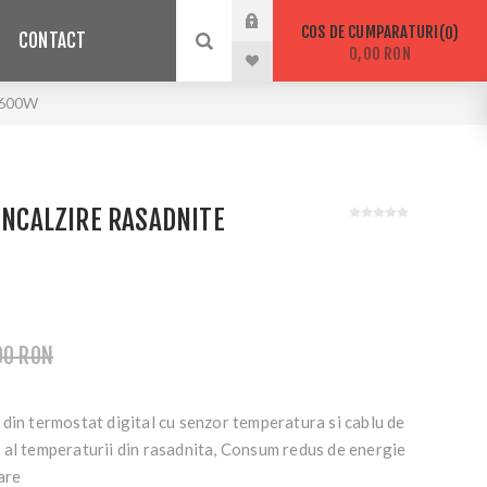
COS DE CUMPARATURI
0
CONTACT
0,00 RON
 1600W
 INCALZIRE RASADNITE
00 RON
din termostat digital cu senzor temperatura si cablu de
 al temperaturii din rasadnita, Consum redus de energie
are