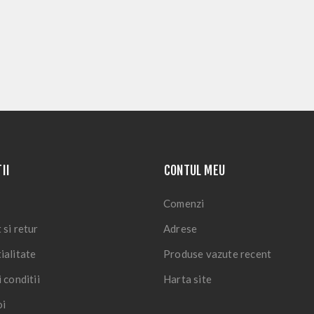
II
CONTUL MEU
Comenzi
 si retur
Adrese
ialitate
Produse vazute recent
 conditii
Harta site
oi