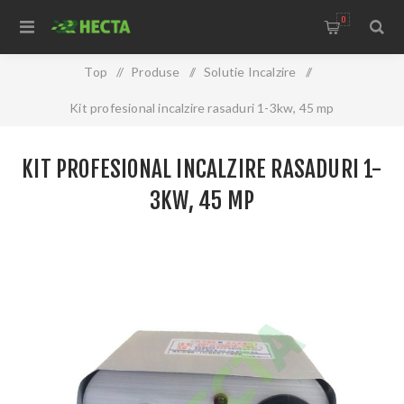
0
Top
/
Produse
/
Solutie Incalzire
/
Kit profesional incalzire rasaduri 1-3kw, 45 mp
KIT PROFESIONAL INCALZIRE RASADURI 1-
3KW, 45 MP