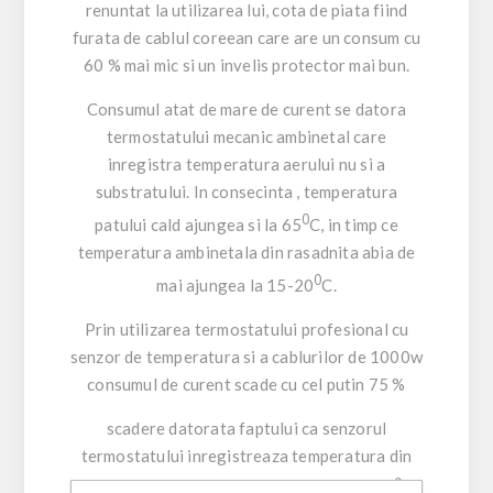
renuntat la utilizarea lui, cota de piata fiind
furata de cablul coreean care are un consum cu
60 % mai mic si un invelis protector mai bun.
Consumul atat de mare de curent se datora
termostatului mecanic ambinetal care
inregistra temperatura aerului nu si a
substratului. In consecinta , temperatura
0
patului cald ajungea si la 65
C, in timp ce
temperatura ambinetala din rasadnita abia de
0
mai ajungea la 15-20
C.
Prin utilizarea termostatului profesional cu
senzor de temperatura si a cablurilor de 1000w
consumul de curent scade cu cel putin 75 %
scadere datorata faptului ca senzorul
termostatului inregistreaza temperatura din
0
sol care nu ajunge la valori ce depasesc 40
C.