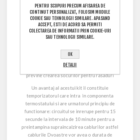
PENTRU SCOPURI PRECUM AFISAREA DE
Cupleaza si decupleaza instalatie cu o varieatie
CONTINUT PERSONALIZAT, FOLOSIM MODULE
0
de temperatura ce nu depasteste 0.5
C, astfel
COOKIE SAU TEHNOLOGII SIMILARE. APASAND
se evita stresarea rasadurilor.
ACCEPT, ESTI DE ACORD SA PERMITI
COLECTAREA DE INFORMATII PRIN COOKIE-URI
Consumul de 8w/m a cablului din kit va
SAU TEHNOLOGII SIMILARE.
determina o incalzire usoara a solului iar
circuitul va fi intrerupt de termostat odata ce
OK
temperatura ajunge la nivelul celei setate din
DETALII
potentiometru. Cresterea lenta a temperaturii
previne crearea socurilor pentru rasaduri
Un avantaj al acestui kit il constituie
temporizatorul care intra in componenta
termostatului si are urmatorul principiu de
functionare: circuitul se inrerupe pentru 15
secunde la intervala de 10 minute pentru a
preintampina supraincalzirea cablurilor astfel
cablurile Dvoastre vor avea o durata de