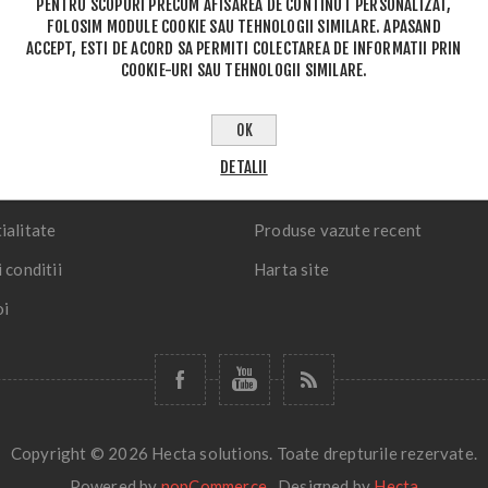
PENTRU SCOPURI PRECUM AFISAREA DE CONTINUT PERSONALIZAT,
FOLOSIM MODULE COOKIE SAU TEHNOLOGII SIMILARE. APASAND
ACCEPT, ESTI DE ACORD SA PERMITI COLECTAREA DE INFORMATII PRIN
COOKIE-URI SAU TEHNOLOGII SIMILARE.
II
CONTUL MEU
OK
Comenzi
DETALII
 si retur
Adrese
ialitate
Produse vazute recent
 conditii
Harta site
oi
Copyright © 2026 Hecta solutions. Toate drepturile rezervate.
Powered by
nopCommerce
Designed by
Hecta