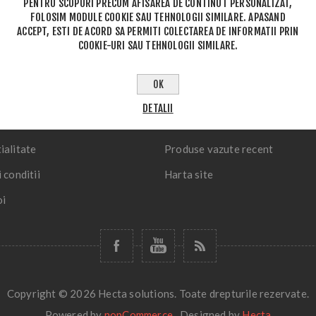
PENTRU SCOPURI PRECUM AFISAREA DE CONTINUT PERSONALIZAT,
FOLOSIM MODULE COOKIE SAU TEHNOLOGII SIMILARE. APASAND
ACCEPT, ESTI DE ACORD SA PERMITI COLECTAREA DE INFORMATII PRIN
COOKIE-URI SAU TEHNOLOGII SIMILARE.
II
CONTUL MEU
OK
Comenzi
DETALII
 si retur
Adrese
ialitate
Produse vazute recent
 conditii
Harta site
oi
Copyright © 2026 Hecta solutions. Toate drepturile rezervate.
Powered by
nopCommerce
Designed by
Hecta