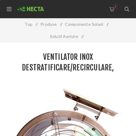
0
Top
/
Produse
/
Componente Solarii
/
Solutii Aerisire
/
Ventilator INOX destratificare/recirculare, 6300mc/h
VENTILATOR INOX
DESTRATIFICARE/RECIRCULARE,
6300MC/H