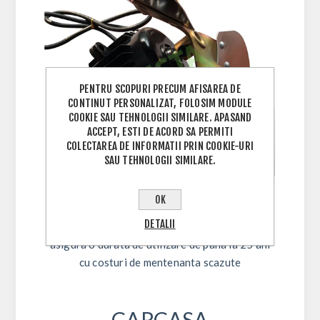
PENTRU SCOPURI PRECUM AFISAREA DE
CONTINUT PERSONALIZAT, FOLOSIM MODULE
COOKIE SAU TEHNOLOGII SIMILARE. APASAND
ACCEPT, ESTI DE ACORD SA PERMITI
COLECTAREA DE INFORMATII PRIN COOKIE-URI
SAU TEHNOLOGII SIMILARE.
OK
Motor in 4 poli, fara perii, produs dupa
DETALII
tehnologia Japoneza. Cupru masiv 100% ce ii
asigura o durata de utilizare de pana la 25 ani
cu costuri de mentenanta scazute
CARCASA