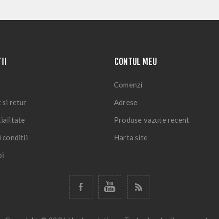
II
CONTUL MEU
Comenzi
 si retur
Adrese
ialitate
Produse vazute recent
 conditii
Harta site
oi