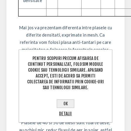
densitate
Mai jos va prezentam diferenta intre plasele cu
diferite densitati, exprimate in mesh. Ca
referinta vom folosi plasa anti-tantari pe care
majoritatea o folosesc la ferestrele caselor.
Plasa anti tantari are destitatea mesh 20.
PENTRU SCOPURI PRECUM AFISAREA DE
CONTINUT PERSONALIZAT, FOLOSIM MODULE
COOKIE SAU TEHNOLOGII SIMILARE. APASAND
Plasa comercializa de catre firma noastra are
ACCEPT, ESTI DE ACORD SA PERMITI
densitatea de 30 mesh. un pic mai rara decat
COLECTAREA DE INFORMATII PRIN COOKIE-URI
cea de 32mm din poza.
SAU TEHNOLOGII SIMILARE.
Ochiul plasei are dimensiune de 0,4 - 0,7 mm,
suficenta de mica pentru a împiedica
OK
patrunderea insectelor in solar.
DETALII
Plasele de 40 si 50 de mesh sunt foarte dese,
au ochiul mic, reduc fluxul de aer in solar, astfel