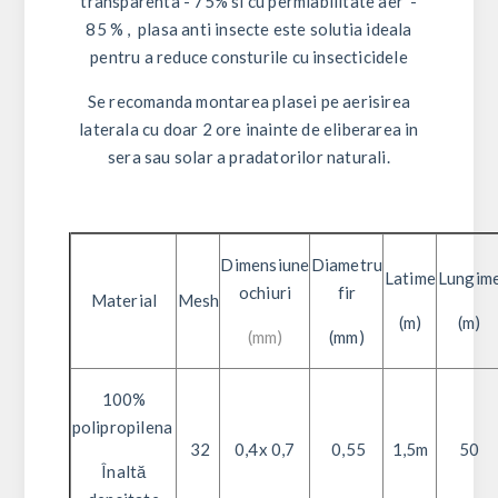
transparenta - 75% si cu permiabilitate aer -
85 %
, plasa anti insecte este solutia ideala
pentru a reduce consturile cu insecticidele
Se recomanda montarea plasei pe aerisirea
laterala cu doar 2 ore inainte de eliberarea in
sera sau solar a pradatorilor naturali.
Dimensiune
Diametru
Latime
Lungim
ochiuri
fir
Material
Mesh
(m)
(m)
(mm)
(mm)
100%
polipropilena
32
0,4x 0,7
0,55
1,5m
50
Înaltă