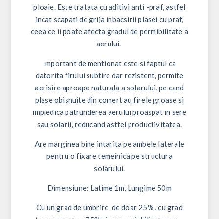
ploaie. Este tratata cu aditivi anti -praf, astfel
incat scapati de grija inbacsirii plasei cu praf,
ceea ce ii poate afecta gradul de permibilitate a
aerului.
Important de mentionat este si faptul ca
datorita firului subtire dar rezistent, permite
aerisire aproape naturala a solarului, pe cand
plase obisnuite din comert au firele groase si
impiedica patrunderea aerului proaspat in sere
sau solarii, reducand astfel productivitatea.
Are marginea bine intarita pe ambele laterale
pentru o fixare temeinica pe structura
solarului.
Dimensiune:
Latime 1m, Lungime 50m
Cu un
grad de umbrire de doar 25% , cu grad