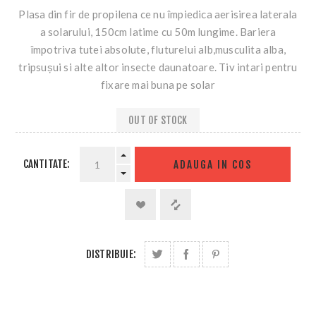
Plasa din fir de propilena ce nu împiedica aerisirea laterala
a solarului, 150cm latime cu 50m lungime. Bariera
împotriva tutei absolute, fluturelui alb,musculita alba,
tripsușui si alte altor insecte daunatoare. Tiv intari pentru
fixare mai buna pe solar
OUT OF STOCK
CANTITATE:
ADAUGA IN COS
DISTRIBUIE: