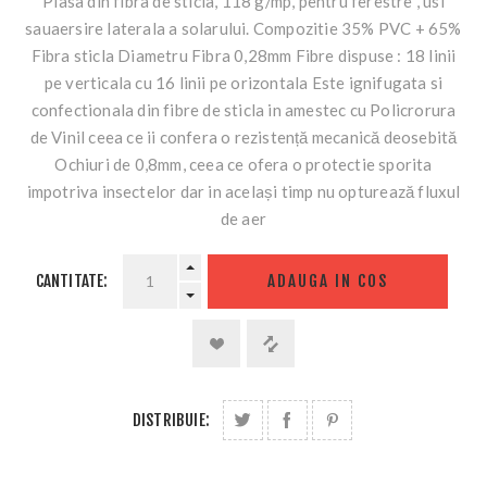
Plasa din fibra de sticla, 118 g/mp, pentru ferestre , usi
sauaersire laterala a solarului. Compozitie 35% PVC + 65%
Fibra sticla Diametru Fibra 0,28mm Fibre dispuse : 18 linii
pe verticala cu 16 linii pe orizontala Este ignifugata si
confectionala din fibre de sticla in amestec cu Policrorura
de Vinil ceea ce ii confera o rezistență mecanică deosebită
Ochiuri de 0,8mm, ceea ce ofera o protectie sporita
impotriva insectelor dar in același timp nu opturează fluxul
de aer
CANTITATE:
ADAUGA IN COS
DISTRIBUIE: