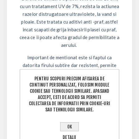
cu un tratatament UV de 7%, rezista la actiunea
razelor distrugatoare ultraviolete, la vand si
ploaie. Este tratata cu aditivi anti -praf, astfel
incat scapati de grija inbacsirii plasei cu praf,
ceea ce ii poate afecta gradul de permibilitate a
aerului.
Important de mentionat este si faptul ca
datorita firului subtire dar rezistent, permite
aerisire aproape naturala a solarului, pe cand
PENTRU SCOPURI PRECUM AFISAREA DE
plase obisnuite din comert au firele groase si
CONTINUT PERSONALIZAT, FOLOSIM MODULE
impiedica patrunderea aerului proaspat in sere
COOKIE SAU TEHNOLOGII SIMILARE. APASAND
sau solarii, reducand astfel productivitatea.
ACCEPT, ESTI DE ACORD SA PERMITI
COLECTAREA DE INFORMATII PRIN COOKIE-URI
Are marginea bine intarita pe ambele laterale
SAU TEHNOLOGII SIMILARE.
pentru o fixare temeinica pe structura
solarului.
OK
Dimensiune:
Latime 0,8m, Lungime 30m
DETALII