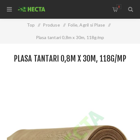
0
Top
/
Produse
/
Folie, Agril si Plase
/
Plasa tantari 0,8m x 30m, 118g/mp
PLASA TANTARI 0,8M X 30M, 118G/MP