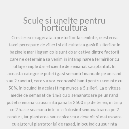
Scule si unelte pentru
horticultura
Cresterea exagerata a preturilor la seminte, cresterea
taxei percepute de zilieri si dificultatea gasirii zilierilor in
bazinele mari legumicole sunt doar cativa dintre factorii
care ne determina sa venim in intampinarea fermirilor cu
utlaje simple dar eficiente de semanat sau plantat. In
aceasta categorie puteti gasi semantri manuale pe un rand
sau 2 randuri, care va vor economisi banii pentru seminte cu
50%, inlocuind in acelasi timp munca a 5 zilieri. La o viteza
medie de semanat de 1m/s cu o semanatoare pe un rand
puteti semana cu usurinta pana la 2500 mp de teren, in timp
ce 2 ha se seamana intr-o zi folosind semanatoarea pe 2
randuri, iar plantarea sau repicarea a devenit si mai usoara
cu ajutorul plantatorlui de rasad, inlocuind cu usurinta