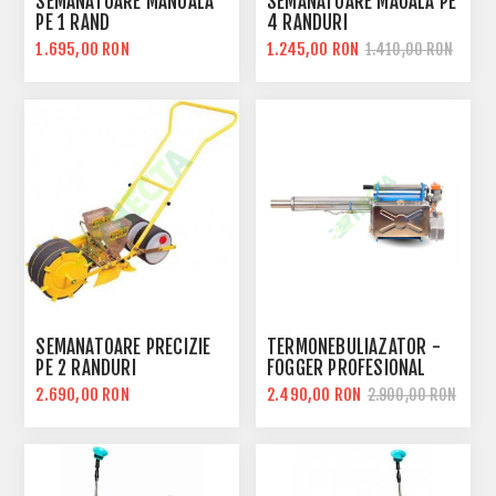
SEMANATOARE MANUALA
SEMANATOARE MAUALA PE
PE 1 RAND
4 RANDURI
1.695,00 RON
1.245,00 RON
1.410,00 RON
SEMANATOARE PRECIZIE
TERMONEBULIAZATOR -
PE 2 RANDURI
FOGGER PROFESIONAL
TH150A
2.690,00 RON
2.490,00 RON
2.900,00 RON