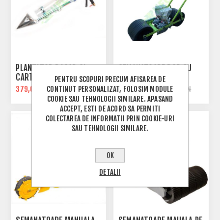
PLANTATOR RASAD SI
SEMANATOARE BOB CU
CARTOFI
BOB PE 2 RANDURI
PENTRU SCOPURI PRECUM AFISAREA DE
CONTINUT PERSONALIZAT, FOLOSIM MODULE
379,00 RON
698,00 RON
389,00 RON
845,00 RON
COOKIE SAU TEHNOLOGII SIMILARE. APASAND
ACCEPT, ESTI DE ACORD SA PERMITI
COLECTAREA DE INFORMATII PRIN COOKIE-URI
SAU TEHNOLOGII SIMILARE.
OK
DETALII