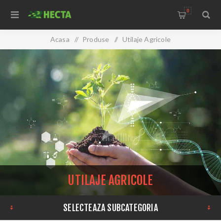
0
Acasa
/
Produse
/
Utilaje Agricole
UTILAJE AGRICOLE
SELECTEAZA SUBCATEGORIA